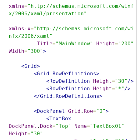
xmlns
=
"http://schemas.microsoft.com/winf
x/2006/xaml/presentation"
xmlns:x
=
"http://schemas.microsoft.com/wi
nfx/2006/xaml"
Title
=
"MainWindow"
Height
=
"200"
Width
=
"300"
>
<Grid>
<Grid.RowDefinitions>
<RowDefinition
Height
=
"30"
/>
<RowDefinition
Height
=
"*"
/>
</Grid.RowDefinitions>
<DockPanel
Grid
.
Row
=
"0"
>
<TextBox
DockPanel
.
Dock
=
"Top"
Name
=
"TextBox01"
Height
=
"30"