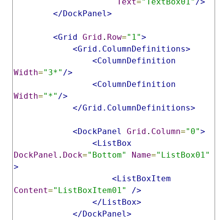
Text
=
"TextBox01"
/>
</DockPanel>
<Grid
Grid
.
Row
=
"1"
>
<Grid.ColumnDefinitions>
<ColumnDefinition
Width
=
"3*"
/>
<ColumnDefinition
Width
=
"*"
/>
</Grid.ColumnDefinitions>
<DockPanel
Grid
.
Column
=
"0"
>
<ListBox
DockPanel
.
Dock
=
"Bottom"
Name
=
"ListBox01"
>
<ListBoxItem
Content
=
"ListBoxItem01"
/>
</ListBox>
</DockPanel>