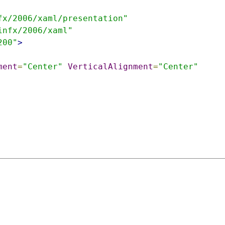
fx/2006/xaml/presentation"
infx/2006/xaml"
200"
>
ment
=
"Center"
VerticalAlignment
=
"Center"